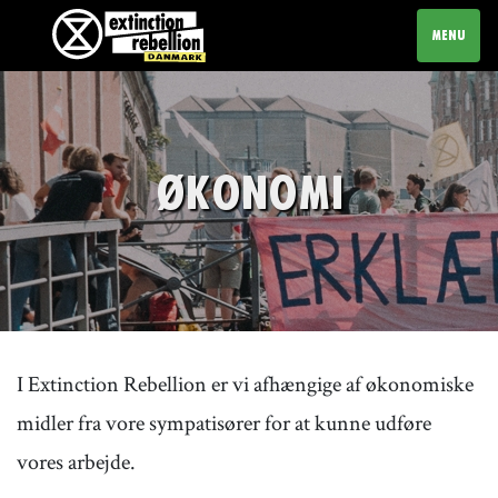
TOGGLE N
MENU
ØKONOMI
I Extinction Rebellion er vi afhængige af økonomiske
midler fra vore sympatisører for at kunne udføre
vores arbejde.