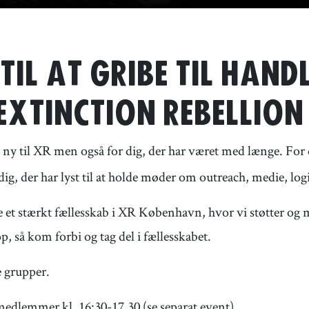
 TIL AT GRIBE TIL HAND
 EXTINCTION REBELLIO
t ny til XR men også for dig, der har været med længe. For di
r dig, der har lyst til at holde møder om outreach, medie, lo
 et stærkt fællesskab i XR København, hvor vi støtter og m
p, så kom forbi og tag del i fællesskabet.
e grupper.
medlemmer kl. 16:30-17.30 (se separat event)