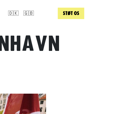
🇩🇰
🇬🇧
STØT OS
ENHAVN