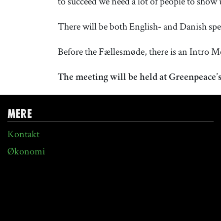
to succeed we need a lot of people to show 
There will be both English- and Danish spe
Before the Fællesmøde, there is an Intro M
The meeting will be held at Greenpeace’s
MERE
Kontakt
Økonomi