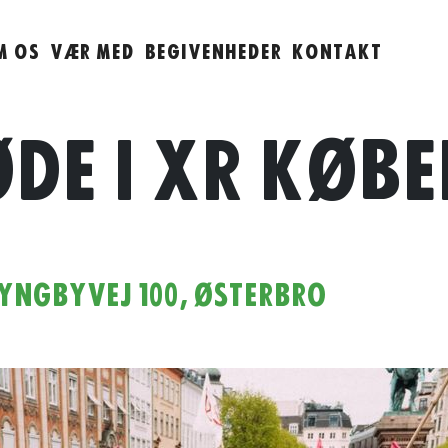
M OS
VÆR MED
BEGIVENHEDER
KONTAKT
DE I XR KØB
YNGBYVEJ 100, ØSTERBRO