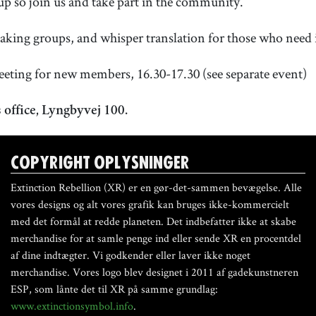
up so join us and take part in the community.
aking groups, and whisper translation for those who need i
eeting for new members, 16.30-17.30 (see separate event)
 office, Lyngbyvej 100.
COPYRIGHT OPLYSNINGER
Extinction Rebellion (XR) er en gør-det-sammen bevægelse. Alle
vores designs og alt vores grafik kan bruges ikke-kommercielt
med det formål at redde planeten. Det indbefatter ikke at skabe
merchandise for at samle penge ind eller sende XR en procentdel
af dine indtægter. Vi godkender eller laver ikke noget
merchandise. Vores logo blev designet i 2011 af gadekunstneren
ESP, som lånte det til XR på samme grundlag:
www.extinctionsymbol.info
.